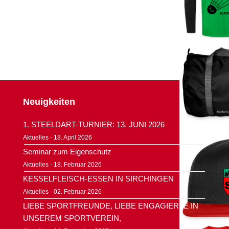
Neuigkeiten
1. STEELDART-TURNIER: 13. JUNI 2026
Aktuelles - 18. April 2026
Seminar zum Eigenschutz
Aktuelles - 18. Februar 2026
KESSELFLEISCH-ESSEN IN SIRCHINGEN
Aktuelles - 02. Februar 2026
LIEBE SPORTFREUNDE, LIEBE ENGAGIERTE IN
UNSEREM SPORTVEREIN,