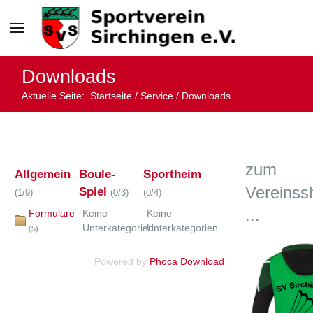
Downloads
Aktuelle Seite:
Startseite
/
Service
/
Downloads
zum
Allgemein
Boule-
Sportheim
Vereinss
Spiel
(1/9)
(0/3)
(0/4)
...
Formulare
Keine
Keine
Unterkategorien
Unterkategorien
(5)
Powered by
Phoca Download