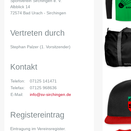
Sportverein Sirchingen e. V.
Albblick 14
72574 Bad Urach - Sirchingen
Vertreten durch
Stephan Palzer (1. Vorsitzender)
Kontakt
Telefon:
07125 141471
Telefax:
07125 968636
E-Mail:
info@sv-sirchingen.de
Registereintrag
Eintragung im Vereinsregister.